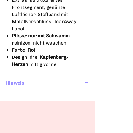
Extras: strukturiertes
Frontsegment, genähte
Luftlöcher, Stoffband mit
Metallverschluss, TearAway
Label
Pflege:
nur mit Schwamm
reinigen
, nicht waschen
Farbe:
Rot
Design: drei
Kapfenberg-
Herzen
mittig vorne
Hinweis
Bei manchen Bildern handelt sich um ein
Mock-Ups. Position und Größe des
Drucks können in der Realität leicht
abweichen.